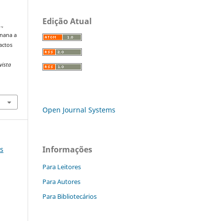
Edição Atual
.,
anana a
actos
vista
Open Journal Systems
Informações
es
Para Leitores
Para Autores
Para Bibliotecários