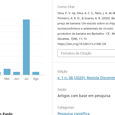
Como Citar
Silva, P. V. da, Silva, A. C. S., Neto, J. A. de M
Pinheiro, A. R. D., & Soares, A. R. (2020). B
preço de banana: Um estudo sobre os imp
socioeconômicos e ambientais do circuito
produtivo da banana em Barbalha - CE .
Re
Discentes
,
1
(08), 11–13.
https://doi.org/10.5281/rs.v1i08.120
Fomatos de Citação
Edição
v. 1 n. 08 (2020): Revista Discent
Seção
Artigos com base em pesquisa
Categorias
Pesquisa científica
o Paulo