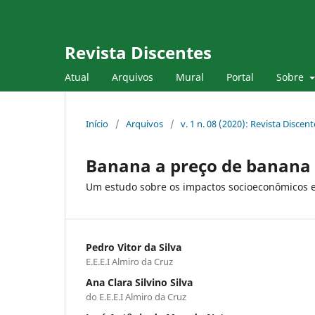
Revista Discentes
Atual
Arquivos
Mural
Portal
Sobre
Início
/
Arquivos
/
v. 1 n. 08 (2020): Revista Discent
Banana a preço de banana
Um estudo sobre os impactos socioeconômicos e
Pedro Vitor da Silva
E.E.E.I Almiro da Cruz
Ana Clara Silvino Silva
do E.E.E.I Almiro da Cruz