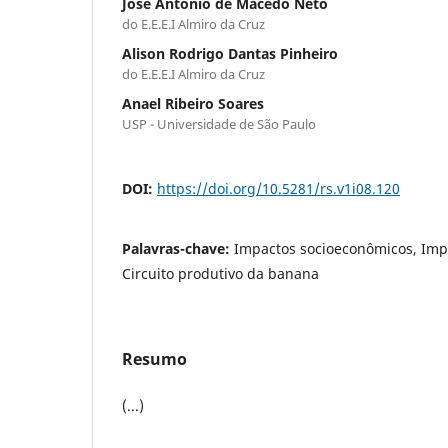
José Antônio de Macedo Neto
do E.E.E.I Almiro da Cruz
Alison Rodrigo Dantas Pinheiro
do E.E.E.I Almiro da Cruz
Anael Ribeiro Soares
USP - Universidade de São Paulo
DOI:
https://doi.org/10.5281/rs.v1i08.120
Palavras-chave:
Impactos socioeconômicos, Imp
Circuito produtivo da banana
Resumo
(...)