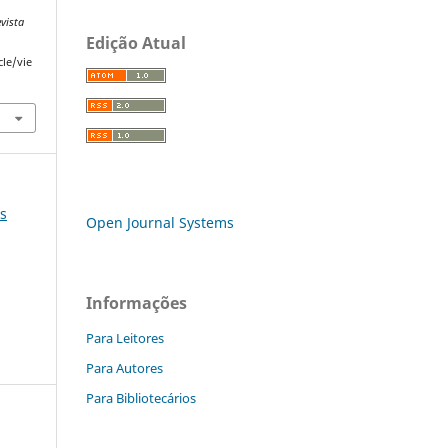
vista
Edição Atual
cle/vie
es
Open Journal Systems
Informações
Para Leitores
Para Autores
Para Bibliotecários