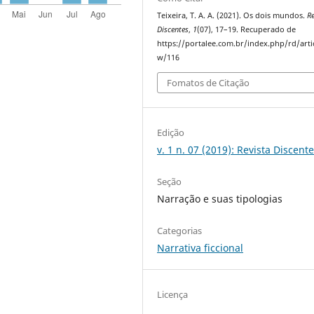
Teixeira, T. A. A. (2021). Os dois mundos.
Re
Discentes
,
1
(07), 17–19. Recuperado de
https://portalee.com.br/index.php/rd/arti
w/116
Fomatos de Citação
Edição
v. 1 n. 07 (2019): Revista Discent
Seção
Narração e suas tipologias
Categorias
Narrativa ficcional
Licença