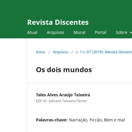
Revista Discentes
Atual
Arquivos
Mural
Portal
Sobre
Início
/
Arquivos
/
v. 1 n. 07 (2019): Revista Discent
Os dois mundos
Tales Alves Araújo Teixeira
EEF dr. Edvard Teixeira Férrer
Palavras-chave:
Narração, Ficcão, Bem e mal