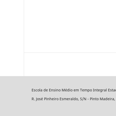
Escola de Ensino Médio em Tempo Integral Esta
R. José Pinheiro Esmeraldo, S/N - Pinto Madeira,