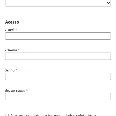
Acesso
E-mail
*
Usuário
*
Senha
*
Repetir senha
*
Sim, eu concordo em ter meus dados coletados e