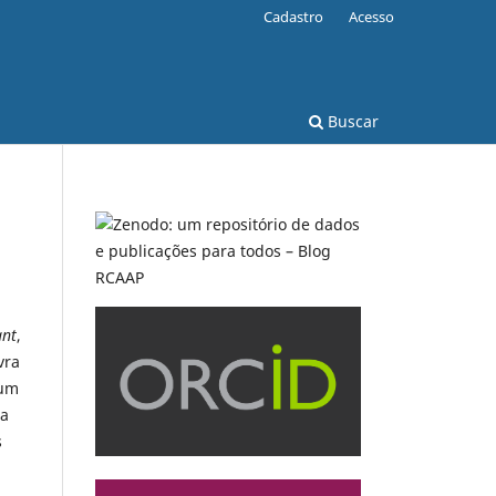
Cadastro
Acesso
Buscar
ant
,
vra
 um
ta
s