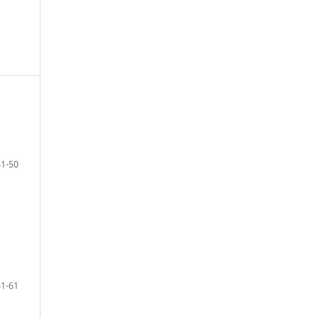
41-50
51-61