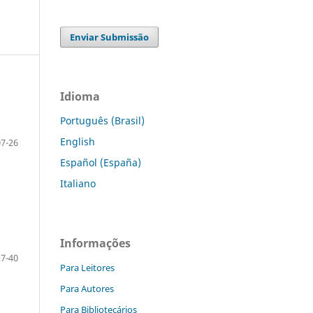
Enviar Submissão
Idioma
Português (Brasil)
English
07-26
Español (España)
Italiano
Informações
27-40
Para Leitores
Para Autores
Para Bibliotecários